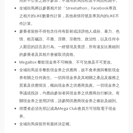
用於十公里之跑手參加，不適用於馬拉松及半馬拉松跑手。
全城街馬將以參賽相片於「Streetathon」Facebook專頁
之相片的LIKE數量作計算，其他表情符號及專頁內的LIKE不
作計算。
參賽者裝扮不得包含任何有影射或誹謗他人成份、暴力、色
情、粗言穢語、不雅、淫褻、宗教性、政治性，以及任何令
人厭惡的語言及行為。一經發現及查證，所有違反比賽細則
的參賽者及其相片會被取消資格。
MegaBox 餐飲現金券不可轉換、不可兌換及不可更改。
全城街馬並非餐飲現金券之供應商，故不會承擔與餐飲現金
券有關之任何責任。一切與現金券及其相關之產品及服務之
質素及供應情況，概由現金券之供應商負責。一切現金券之
爭議或投訴，均應由參加者與現金券之供應商自行解決。有
關現金券之使用詳情，請參閱供應商現金券之條款及細則。
得獎者必須先登記成為Mega Club會員方可領取電子現金
券。
全城街馬保留所有最終決定權。