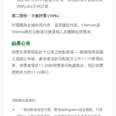
內的LIKE不作計算。
第二部份：大會評選 (70%)
評選團為全城街馬代表、嘉里建設代表、Chemain及
Sheena將於活動當日揀選個人及團隊組得獎者。
結果公布
得獎名單將張貼於十公里之終點會場 — 觀塘海濱花園
之成績公布板。參加者須於活動當天上午11:15查看結
果。得獎者需於11:20於得獎者召集處集合，預計頒獎
禮將於大約11:30舉行。
活動條款及細則：
「『最佳動漫造型大獎』獎項由MegaBox冠名贊助」只適