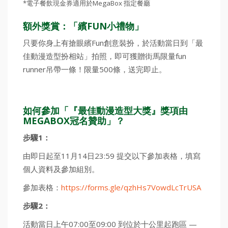
*電子餐飲現金券適用於MegaBox 指定餐廳
額外獎賞：「繽FUN小禮物」
只要你身上有搶眼繽Fun創意裝扮，於活動當日到「最
佳動漫造型扮相站」拍照，即可獲贈街馬限量fun
runner吊帶一條！限量500條，送完即止。
如何參加「『最佳動漫造型大獎』獎項由
MEGABOX冠名贊助」？
步驟1：
由即日起至11月14日23:59 提交以下參加表格，填寫
個人資料及參加組別。
參加表格：
https://forms.gle/qzhHs7VowdLcTrUSA
步驟2：
活動當日上午07:00至09:00 到位於十公里起跑區 —