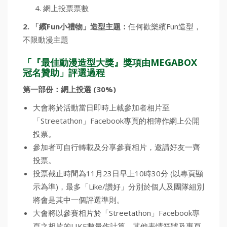
網上投票票數
2. 「繽Fun小禮物」造型主題：
任何歡樂繽Fun造型，
不限動漫主題
「『最佳動漫造型大獎』獎項由MEGABOX
冠名贊助」評選過程
第一部份：網上投選 (30%)
大會將於活動當日即時上載參加者相片至
「Streetathon」Facebook專頁的相簿作網上公開
投票。
參加者可自行轉載及分享參賽相片，邀請好友一齊
投票。
投票截止時間為11月23日早上10時30分 (以專頁顯
示為準)，最多「Like/讚好」分別於個人及團隊組別
將會是其中一個評選準則。
大會將以參賽相片於「Streetathon」Facebook專
頁之相片的LIKE數量作計算，其他表情符號及專頁