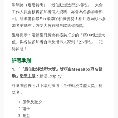
翠嶺路（近唐賢街）「最佳動漫造型扮相站」，大會
工作人員會核實參加者個人資料，亦會為各參加者影
相。請準備你最Fun 最潮的拍攝姿勢！相片必須顯示參
加者號碼布，方便大會有機會聯絡你領獎。
溫馨提示：活動當日將會有盛裝打扮的「繽Fun動漫大
使」與各位參加者合照及指示大家到「扮相站」，記
得留意！
評選準則
1. 「『最佳動漫造型大獎』獎項由MegaBox冠名贊
助」造型主題：
動漫Cosplay
評選團會按照以下準則揀選「最佳動漫造型大獎」得
獎者：
服飾及妝扮
甫士
創意