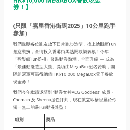
HK$10,000 MEGABOX餐飲現金
券！】
(只限「嘉里香港街馬2025」10公里跑手
參加）
我們鼓勵各位跑友放下日常跑步造型，換上搶眼繽Fun
創意裝扮，全情投入香港街馬熱鬧歡樂氣氛！今年
「歡樂繽Fun扮相」緊貼動漫熱潮，全面升級 — 成為
「最佳動漫造型大獎」獎項由MegaBox冠名贊助，團
隊組冠軍可贏得總值HK$10,000 MegaBox電子餐飲
現金券！
我們今年繼續邀請到 ‘動漫女神ACG Goddess’ 成員 -
Chemain 及 Sheena擔任評判，現在就立即構思屬於你
獨一無二的最Fun動漫造型！
組別
獎品